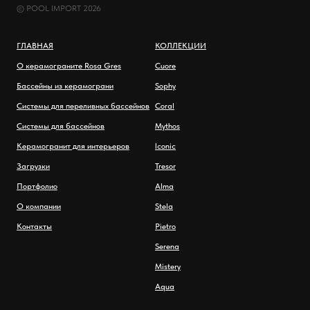
© POOL IMPORT 2026
ГЛАВНАЯ
КОЛЛЕКЦИИ
О керамограните Rosa Gres
Cuore
Бассейны из керамограни
Sophy
Системы для переливных бассейнов
Coral
Системы для бассейнов
Mythos
Керамогранит для интерьеров
Iconic
Загрузки
Tresor
Портфолио
Alma
О компании
Stela
Контакты
Pietro
Serena
Mistery
Aqua