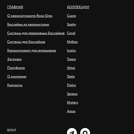
ГЛАВНАЯ
КОЛЛЕКЦИИ
О керамограните Rosa Gres
Cuore
Бассейны из керамограни
Sophy
Системы для переливных бассейнов
Coral
Системы для бассейнов
Mythos
Керамогранит для интерьеров
Iconic
Загрузки
Tresor
Портфолио
Alma
О компании
Stela
Контакты
Pietro
Serena
Mistery
Aqua
БЛОГ